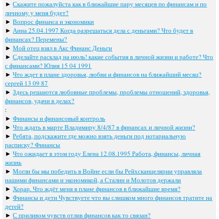
►
Скажите пожалуйста как в ближайшие пару месяцев по финансам и по
личному у меня будет?
►
Вопрос финанса и экономики
►
Анна 25.04.1997 Когда разрешаться дела с деньгами? Что будет в
финансах? Перемены?
►
Мой отец взял в Акс Финанс Деньги
►
Сделайте расклад на июль! какие события в личной жизни и работе? Что
с финансами? Юлия 15 04 1991
►
Что ждет в плане здоровья, любви и финансов на ближайший месяц?
сергей 13 09 87
►
Здесь решаются любовные проблемы, проблемы отношений, здоровья,
финансов, удачи в делах?
:
►
Финансы и финансовый контроль
►
Что ждать в марте Владимиру 8/4/87 в финансах и личной жизни?
►
Ребята, подскажите где можно взять деньги под нотариальную
расписку? Финансы
►
Что ожидает в этом году Елена 12.08.1995 Работа, финансы, личная
жизнь
►
Могли бы мы победить в Войне если бы Рейхсканцелярии управляла
нашими финансами и экономикой, а Сталин и Молотов держали
►
Хорар. Что ждёт меня в плане финансов в ближайшие время?
►
Финансы и дети Чувствуете что вы слишком много финансов тратите на
детей?
►
С приливом чувств отлив финансов как то связан?