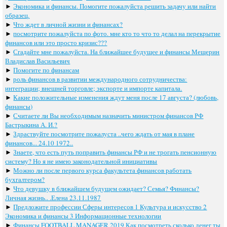
►
Экономика и финансы. Помогите пожалуйста решить задачу или найти
образец.
►
Что ждет в личной жизни и финансах?
►
посмотрите пожалуйста по фото. мне кто то что то делал на перекрытие
финансов или это просто кризис???
►
Сгадайте мне пожалуйста. На ближайшее будущее и финансы Мещерин
Владислав Васильевич
►
Помогите по финансам
►
роль финансов в развитии международного сотрудничества:
интеграции; внешней торговле; экспорте и импорте капитала.
►
Какие положительные изменения ждут меня после 17 августа? (любовь,
финансы)
►
Считаете ли Вы необходимым назначить министром финансов РФ
Бастрыкина А. И.?
►
Здраствуйте посмотрите пожалуста ..чего ждать от мая в плане
финансов... 24.10 1972..
►
Знаете, что есть путь поправить финансы РФ и не трогать пенсионную
систему? Но я не имею законодательной инициативы
►
Можно ли после первого курса факультета финансов работать
бухгалтером?
►
Что девушку в ближайшем будущем ожидает? Семья? Финансы?
Личная жизнь.. .Елена 23.11.1987
►
Предложите профессии Сферы интересов 1 Культура и искусство 2
Экономика и финансы 3 Информационные технологии
►
Финансы FOOTBALL MANAGER 2019 Как посмотреть сколько денег ты