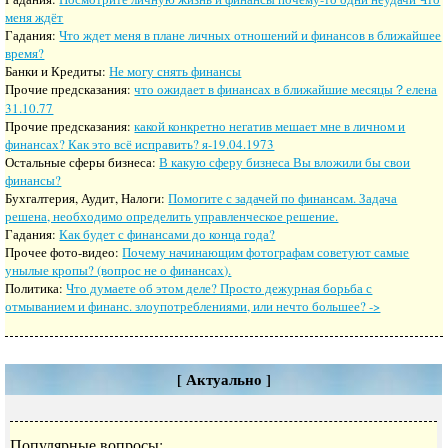
меня ждёт
Гадания:
Что ждет меня в плане личных отношений и финансов в ближайшее
время?
Банки и Кредиты:
Не могу снять финансы
Прочие предсказания:
что ожидает в финансах в ближайшие месяцы？елена
31.10.77
Прочие предсказания:
какой конкретно негатив мешает мне в личном и
финансах? Как это всё исправить? я-19.04.1973
Остальные сферы бизнеса:
В какую сферу бизнеса Вы вложили бы свои
финансы?
Бухгалтерия, Аудит, Налоги:
Помогите с задачей по финансам. Задача
решена, необходимо определить управленческое решение.
Гадания:
Как будет с финансами до конца года?
Прочее фото-видео:
Почему начинающим фотографам советуют самые
унылые кропы? (вопрос не о финансах).
Политика:
Что думаете об этом деле? Просто дежурная борьба с
отмыванием и финанс. злоупотреблениями, или нечто большее? ->
[ Актуально ]
Популярные вопросы: