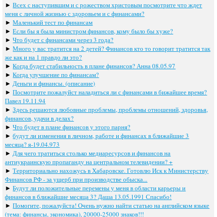
►
Всех с наступившим и с рожеством христовым посмотрите что ждет
меня с личной жизнью с здоровьем и с финансами?
►
Маленький тест по финансам
►
Если бы я была министром финансов, кому было бы хуже?
►
Что будет с финансами через 3 года?
►
Много у вас тратится на 2 детей? Финансов кто то говорит тратится так
же как и на 1 правдо ли это?
►
Когда будет стабильность в плане финансов? Анна 08.05.97
►
Когда улучшение по финансам?
►
Деньги и финансы. (описание)
►
Посмотрите пожалуйст наладиться ли с финансами в бижайшее время?
Павел 19.11.94
►
Здесь решаются любовные проблемы, проблемы отношений, здоровья,
финансов, удачи в делах?
►
Что будет в плане финансов у этого парня?
►
будут ли изменения в личном, работе и финансах в ближайшие 3
месяца? я-19.04.973
►
Для чего тратиться столько медиаресурсов и финансов на
антиукраинскую пропаганду на центральном телевидении? +
►
Территориально нахожусь в Хабаровске. Готовлю Иск к Министерству
Финансов РФ - за ущерб при производстве обыска...
►
Будут ли положительные перемены у меня в области карьеры и
финансов в ближайшие месяца 3? Даша 13.05.1991 Спасибо!
►
Помогите, пожалуйста! Очень нужно найти статью на английском языке
(тема: финансы, экономика), 20000-25000 знаков!!!