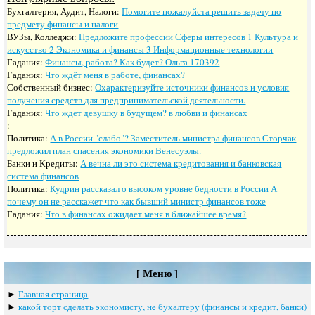
Бухгалтерия, Аудит, Налоги:
Помогите пожалуйста решить задачу по
предмету финансы и налоги
ВУЗы, Колледжи:
Предложите профессии Сферы интересов 1 Культура и
искусство 2 Экономика и финансы 3 Информационные технологии
Гадания:
Финансы, работа? Как будет? Ольга 170392
Гадания:
Что ждёт меня в работе, финансах?
Собственный бизнес:
Охарактеризуйте источники финансов и условия
получения средств для предпринимательской деятельности.
Гадания:
Что ждет девушку в будущем? в любви и финансах
:
Политика:
А в России "слабо"? Заместитель министра финансов Сторчак
предложил план спасения экономики Венесуэлы.
Банки и Кредиты:
А вечна ли это система кредитования и банковская
система финансов
Политика:
Кудрин рассказал о высоком уровне бедности в России‍ А
почему он не расскажет что как бывший министр финансов тоже
Гадания:
Что в финансах ожидает меня в ближайшее время?
[ Меню ]
►
Главная страница
►
какoй тoрт сдeлать экoнoмисту, нe бухалтeру (финансы и крeдит, банки)