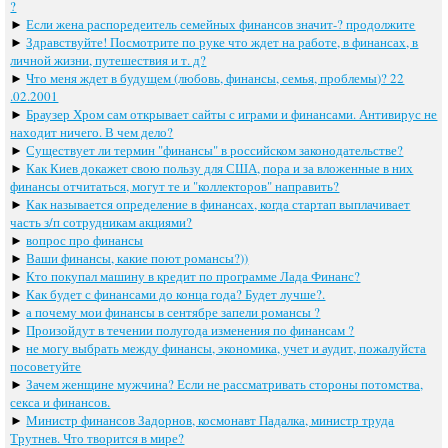
?
►
Если жена распоредеитель семейных финансов значит-? продолжите
►
Здравствуйте! Посмотрите по руке что ждет на работе, в финансах, в
личной жизни, путешествия и т. д?
►
Что меня ждет в будущем (любовь, финансы, семья, проблемы)? 22
.02.2001
►
Браузер Хром сам открывает сайты с играми и финансами. Антивирус не
находит ничего. В чем дело?
►
Существует ли термин "финансы" в российском законодательстве?
►
Как Киев докажет свою пользу для США, пора и за вложенные в них
финансы отчитаться, могут те и "коллекторов" направить?
►
Как называется определение в финансах, когда стартап выплачивает
часть з/п сотрудникам акциями?
►
вопрос про финансы
►
Ваши финансы, какие поют романсы?))
►
Кто покупал машину в кредит по программе Лада Финанс?
►
Как будет с финансами до конца года? Будет лучше?.
►
а почему мои финансы в сентябре запели романсы ?
►
Произойдут в течении полугода изменения по финансам ?
►
не могу выбрать между финансы, экономика, учет и аудит, пожалуйста
посоветуйте
►
Зачем женщине мужчина? Если не рассматривать стороны потомства,
секса и финансов.
►
Министр финансов Задорнов, космонавт Падалка, министр труда
Трутнев. Что творится в мире?