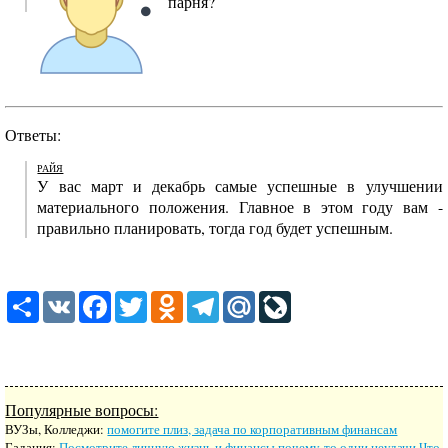
парня?
Ответы:
РАЙЯ
У вас март и декабрь самые успешные в улучшении
материального положения. Главное в этом году вам -
правильно планировать, тогда год будет успешным.
Share
VK
Facebook
Twitter
Odnoklassniki
Telegram
Mail.Ru
LiveJournal
Популярные вопросы:
ВУЗы, Колледжи:
помогите плиз, задача по корпоративным финансам
Гадания:
Посмотрите личную жизнь и финансы почему-то одни неудачи Что