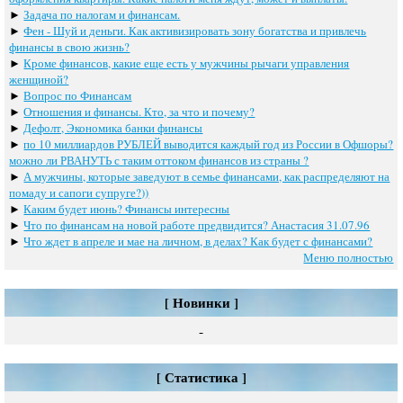
►
Задача по налогам и финансам.
►
Фен - Шуй и деньги. Как активизировать зону богатства и привлечь
финансы в свою жизнь?
►
Кроме финансов, какие еще есть у мужчины рычаги управления
женщиной?
►
Вопрос по Финансам
►
Отношения и финансы. Кто, за что и почему?
►
Дефолт, Экономика банки финансы
►
по 10 миллиардов РУБЛЕЙ выводится каждый год из России в Офшоры?
можно ли РВАНУТЬ с таким оттоком финансов из страны ?
►
А мужчины, которые заведуют в семье финансами, как распределяют на
помаду и сапоги супруге?))
►
Каким будет июнь? Финансы интересны
►
Что по финансам на новой работе предвидится? Анастасия 31.07.96
►
Что ждет в апреле и мае на личном, в делах? Как будет с финансами?
Меню полностью
[ Новинки ]
-
[ Статистика ]