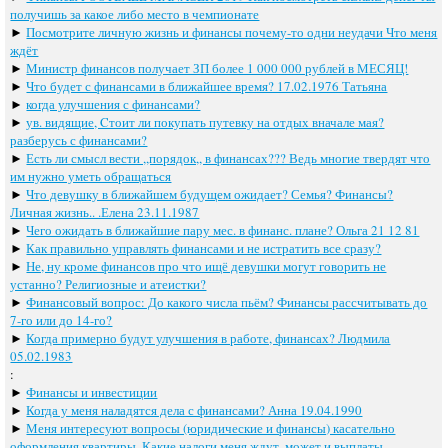
получишь за какое либо место в чемпионате
►
Посмотрите личную жизнь и финансы почему-то одни неудачи Что меня
ждёт
►
Министр финансов получает ЗП более 1 000 000 рублей в МЕСЯЦ!
►
Что будет с финансами в ближайшее время? 17.02.1976 Татьяна
►
когда улучшения с финансами?
►
ув. видящие, Cтоит ли покупать путевку на отдых вначале мая?
разберусь с финансами?
►
Есть ли смысл вести ,,порядок,, в финансах??? Ведь многие твердят что
им нужно уметь обращаться
►
Что девушку в ближайшем будущем ожидает? Семья? Финансы?
Личная жизнь.. .Елена 23.11.1987
►
Чего ожидать в ближайшие пару мес. в финанс. плане? Ольга 21 12 81
►
Как правильно управлять финансами и не истратить все сразу?
►
Не, ну кроме финансов про что ищё девушки могут говорить не
устанно? Религиозные и атеистки?
►
Финансовый вопрос: До какого числа пьём? Финансы рассчитывать до
7-го или до 14-го?
►
Когда примерно будут улучшения в работе, финансах? Людмила
05.02.1983
:
►
Финансы и инвестиции
►
Когда у меня наладятся дела с финансами? Анна 19.04.1990
►
Меня интересуют вопросы (юридические и финансы) касательно
оформления квартиры. Какие налоги меня ждут, может и выплаты.