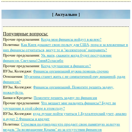
[ Актуально ]
Популярные вопросы:
Прочие предсказания:
Когда мои финансы войдут в колею?
Политика:
Как Киев докажет свою пользу для США, пора и за вложенные в
них финансы отчитаться, могут те и "коллекторов" направить?
Прочие предсказания:
Ув. маги, скажите когда будет поступление
финансов. Светлана12янв82спасибо
Прочие предсказания:
Когда улучшение в финансах?
ВУЗы, Колледжи:
Финансы организаций нужна помощь срочно
Отношения:
Мужчина станет жить с не симпатичной ему жнщиной, ради
финансов?
ВУЗы, Колледжи:
Финансы организаций. Помогите решить задачу,
пожалуйста.
Банки и Кредиты:
Помогите решить задачу по финансам
Прочие предсказания:
Что мешает мне наладить финансы? Будет ли
улучшение в этой сфере в этом году?
ВУЗы, Колледжи:
куда лучше пойти учиться 1.Бухгалтерский учет, анализ
и аудит 2.Финансы и кредит
Политика:
Стрелков подтвердил что продает свою памятную золотую
медаль "За возвращение Крыма" из за отсутствия финансов