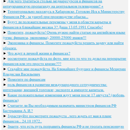
►
Для чего тратиться столько медиаресурсов и финансов на
антиукраинскую пропаганду на центральном телевидении? +
►
Территориально нахожусь в Хабаровске. Готовлю Иск к Министерству
Финансов РФ - за ущерб при производстве обыска...
►
Будут ли положительные перемены у меня в области карьеры и
финансов в ближайшие месяца 3? Даша 13.05.1991 Спасибо!
►
Помогите, пожалуйста! Очень нужно найти статью на английском языке
(тема: финансы, экономика), 20000-25000 знаков!!!
►
Экономика и финансы. Помогите пожалуйста решить задачу или найти
образец.
►
Что ждет в личной жизни и финансах?
►
посмотрите пожалуйста по фото. мне кто то что то делал на перекрытие
финансов или это просто кризис???
►
Сгадайте мне пожалуйста. На ближайшее будущее и финансы Мещерин
Владислав Васильевич
►
Помогите по финансам
►
роль финансов в развитии международного сотрудничества:
интеграции; внешней торговле; экспорте и импорте капитала.
►
Какие положительные изменения ждут меня после 17 августа? (любовь,
финансы)
►
Считаете ли Вы необходимым назначить министром финансов РФ
Бастрыкина А. И.?
►
Здраствуйте посмотрите пожалуста ..чего ждать от мая в плане
финансов... 24.10 1972..
►
Знаете, что есть путь поправить финансы РФ и не трогать пенсионную