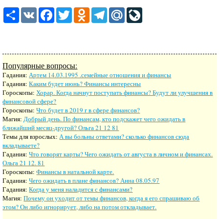
Share
VK
Facebook
Twitter
Odnoklassniki
Telegram
Mail.Ru
LiveJournal
Популярные вопросы:
Гадания:
Артем 14.03.1995 .семейные отношения и финансы
Гадания:
Каким будет июнь? Финансы интересны
Гороскопы:
Хорар. Когда начнут поступать финансы? Будут ли улучшения в
финансовой сфере?
Гороскопы:
Что будет в 2019 г в сфере финансов?
Магия:
Добрый день. По финансам, кто подскажет чего ожидать в
ближайший месяц-другой? Ольга 21 12 81
Темы для взрослых:
А вы больны ответами? сколько финансов сюда
вкладываете?
Гадания:
Что говорят карты? Чего ожидать от августа в личном и финансах.
Ольга 21 12. 81
Гороскопы:
Финансы в натальной карте.
Гадания:
Чего ожидать в плане финансов? Анна 08.05.97
Гадания:
Когда у меня наладится с финансами?
Магия:
Почему он уходит от темы финансов, когда я его спрашиваю об
этом? Он либо игнорирует, либо на потом откладывает.