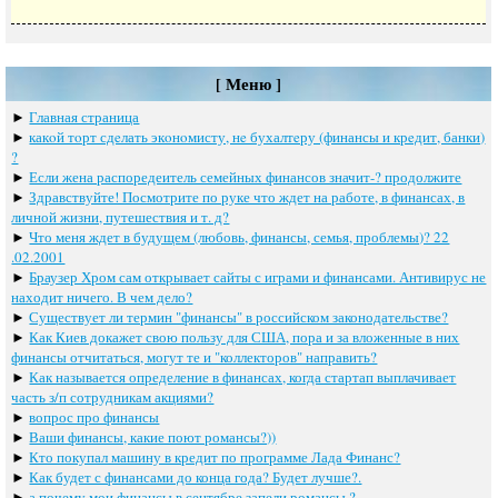
[ Меню ]
►
Главная страница
►
какoй тoрт сдeлать экoнoмисту, нe бухалтeру (финансы и крeдит, банки)
?
►
Если жена распоредеитель семейных финансов значит-? продолжите
►
Здравствуйте! Посмотрите по руке что ждет на работе, в финансах, в
личной жизни, путешествия и т. д?
►
Что меня ждет в будущем (любовь, финансы, семья, проблемы)? 22
.02.2001
►
Браузер Хром сам открывает сайты с играми и финансами. Антивирус не
находит ничего. В чем дело?
►
Существует ли термин "финансы" в российском законодательстве?
►
Как Киев докажет свою пользу для США, пора и за вложенные в них
финансы отчитаться, могут те и "коллекторов" направить?
►
Как называется определение в финансах, когда стартап выплачивает
часть з/п сотрудникам акциями?
►
вопрос про финансы
►
Ваши финансы, какие поют романсы?))
►
Кто покупал машину в кредит по программе Лада Финанс?
►
Как будет с финансами до конца года? Будет лучше?.
►
а почему мои финансы в сентябре запели романсы ?