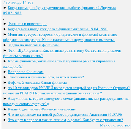
7-го или до 14-го?
►
Когда примерно будут улучшения в работе, финансах? Людмила
05.02.1983
:
►
Финансы и инвестиции
►
Когда у меня наладятся дела с финансами? Анна 19.04.1990
►
Меня интересуют вопросы (юридические и финансы) касательно
оформления квартиры. Какие налоги меня ждут, может и выплаты.
►
Задача по налогам и финансам.
►
Фен - Шуй и деньги. Как активизировать зону богатства и привлечь
финансы в свою жизнь?
►
Кроме финансов, какие еще есть у мужчины рычаги управления
женщиной?
►
Вопрос по Финансам
►
Отношения и финансы. Кто, за что и почему?
►
Дефолт, Экономика банки финансы
►
по 10 миллиардов РУБЛЕЙ выводится каждый год из России в Офшоры?
можно ли РВАНУТЬ с таким оттоком финансов из страны ?
►
А мужчины, которые заведуют в семье финансами, как распределяют на
помаду и сапоги супруге?))
►
Каким будет июнь? Финансы интересны
►
Что по финансам на новой работе предвидится? Анастасия 31.07.96
►
Что ждет в апреле и мае на личном, в делах? Как будет с финансами?
Меню полностью