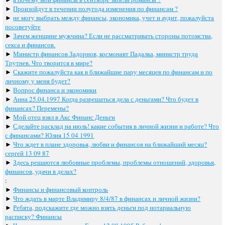
►
Произойдут в течении полугода изменения по финансам ?
►
не могу выбрать между финансы, экономика, учет и аудит, пожалуйста
посоветуйте
►
Зачем женщине мужчина? Если не рассматривать стороны потомства,
секса и финансов.
►
Министр финансов Задорнов, космонавт Падалка, министр труда
Трутнев. Что творится в мире?
►
Скажите пожалуйста как в ближайшие пару месяцев по финансам и по
личному у меня будет?
►
Вопрос финанса и экономики
►
Анна 25.04.1997 Когда разрешаться дела с деньгами? Что будет в
финансах? Перемены?
►
Мой отец взял в Акс Финанс Деньги
►
Сделайте расклад на июль! какие события в личной жизни и работе? Что
с финансами? Юлия 15 04 1991
►
Что ждет в плане здоровья, любви и финансов на ближайший месяц?
сергей 13 09 87
►
Здесь решаются любовные проблемы, проблемы отношений, здоровья,
финансов, удачи в делах?
:
►
Финансы и финансовый контроль
►
Что ждать в марте Владимиру 8/4/87 в финансах и личной жизни?
►
Ребята, подскажите где можно взять деньги под нотариальную
расписку? Финансы