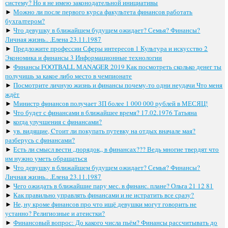
систему? Но я не имею законодательной инициативы
►
Можно ли после первого курса факультета финансов работать
бухгалтером?
►
Что девушку в ближайшем будущем ожидает? Семья? Финансы?
Личная жизнь.. .Елена 23.11.1987
►
Предложите профессии Сферы интересов 1 Культура и искусство 2
Экономика и финансы 3 Информационные технологии
►
Финансы FOOTBALL MANAGER 2019 Как посмотреть сколько денег ты
получишь за какое либо место в чемпионате
►
Посмотрите личную жизнь и финансы почему-то одни неудачи Что меня
ждёт
►
Министр финансов получает ЗП более 1 000 000 рублей в МЕСЯЦ!
►
Что будет с финансами в ближайшее время? 17.02.1976 Татьяна
►
когда улучшения с финансами?
►
ув. видящие, Cтоит ли покупать путевку на отдых вначале мая?
разберусь с финансами?
►
Есть ли смысл вести ,,порядок,, в финансах??? Ведь многие твердят что
им нужно уметь обращаться
►
Что девушку в ближайшем будущем ожидает? Семья? Финансы?
Личная жизнь.. .Елена 23.11.1987
►
Чего ожидать в ближайшие пару мес. в финанс. плане? Ольга 21 12 81
►
Как правильно управлять финансами и не истратить все сразу?
►
Не, ну кроме финансов про что ищё девушки могут говорить не
устанно? Религиозные и атеистки?
►
Финансовый вопрос: До какого числа пьём? Финансы рассчитывать до