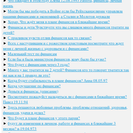
►
Что ожидает в этом году Елена 12.08.1995 Работа, финансы, личная
жизнь
►
Могли бы мы победить в Войне если бы Рейхсканцелярии управляла
нашими финансами и экономикой, а Сталин и Молотов держали
►
Хорар. Что ждёт меня в плане финансов в ближайшие время?
►
Финансы и дети Чувствуете что вы слишком много финансов тратите на
детей?
►
С приливом чувств отлив финансов как то связан?
►
Всех с наступившим и с рожеством христовым посмотрите что ждет
меня с личной жизнью с здоровьем и с финансами?
►
Маленький тест по финансам
►
Если бы я была министром финансов, кому было бы хуже?
►
Что будет с финансами через 3 года?
►
Много у вас тратится на 2 детей? Финансов кто то говорит тратится так
же как и на 1 правдо ли это?
►
Когда будет стабильность в плане финансов? Анна 08.05.97
►
Когда улучшение по финансам?
►
Деньги и финансы. (описание)
►
Посмотрите пожалуйст наладиться ли с финансами в бижайшее время?
Павел 19.11.94
►
Здесь решаются любовные проблемы, проблемы отношений, здоровья,
финансов, удачи в делах?
►
Что будет в плане финансов у этого парня?
►
будут ли изменения в личном, работе и финансах в ближайшие 3
месяца? я-19.04.973