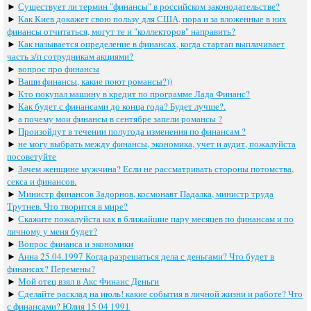
►
Существует ли термин "финансы" в российском законодательстве?
►
Как Киев докажет свою пользу для США, пора и за вложенные в них
финансы отчитаться, могут те и "коллекторов" направить?
►
Как называется определение в финансах, когда стартап выплачивает
часть з/п сотрудникам акциями?
►
вопрос про финансы
►
Ваши финансы, какие поют романсы?))
►
Кто покупал машину в кредит по программе Лада Финанс?
►
Как будет с финансами до конца года? Будет лучше?.
►
а почему мои финансы в сентябре запели романсы ?
►
Произойдут в течении полугода изменения по финансам ?
►
не могу выбрать между финансы, экономика, учет и аудит, пожалуйста
посоветуйте
►
Зачем женщине мужчина? Если не рассматривать стороны потомства,
секса и финансов.
►
Министр финансов Задорнов, космонавт Падалка, министр труда
Трутнев. Что творится в мире?
►
Скажите пожалуйста как в ближайшие пару месяцев по финансам и по
личному у меня будет?
►
Вопрос финанса и экономики
►
Анна 25.04.1997 Когда разрешаться дела с деньгами? Что будет в
финансах? Перемены?
►
Мой отец взял в Акс Финанс Деньги
►
Сделайте расклад на июль! какие события в личной жизни и работе? Что
с финансами? Юлия 15 04 1991