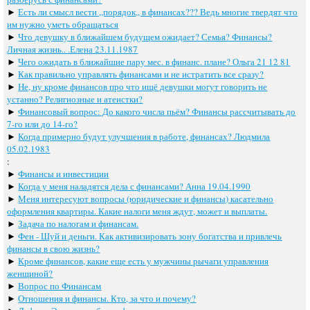
►
Есть ли смысл вести ,,порядок,, в финансах??? Ведь многие твердят что
им нужно уметь обращаться
►
Что девушку в ближайшем будущем ожидает? Семья? Финансы?
Личная жизнь.. .Елена 23.11.1987
►
Чего ожидать в ближайшие пару мес. в финанс. плане? Ольга 21 12 81
►
Как правильно управлять финансами и не истратить все сразу?
►
Не, ну кроме финансов про что ищё девушки могут говорить не
устанно? Религиозные и атеистки?
►
Финансовый вопрос: До какого числа пьём? Финансы рассчитывать до
7-го или до 14-го?
►
Когда примерно будут улучшения в работе, финансах? Людмила
05.02.1983
:
►
Финансы и инвестиции
►
Когда у меня наладятся дела с финансами? Анна 19.04.1990
►
Меня интересуют вопросы (юридические и финансы) касательно
оформления квартиры. Какие налоги меня ждут, может и выплаты.
►
Задача по налогам и финансам.
►
Фен - Шуй и деньги. Как активизировать зону богатства и привлечь
финансы в свою жизнь?
►
Кроме финансов, какие еще есть у мужчины рычаги управления
женщиной?
►
Вопрос по Финансам
►
Отношения и финансы. Кто, за что и почему?