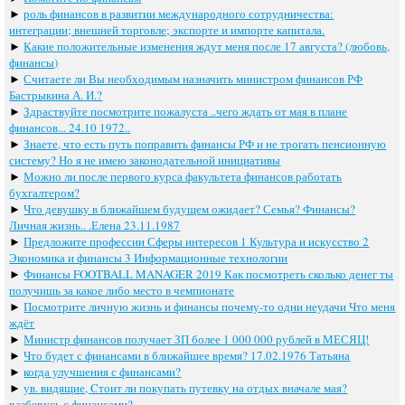
►
роль финансов в развитии международного сотрудничества:
интеграции; внешней торговле; экспорте и импорте капитала.
►
Какие положительные изменения ждут меня после 17 августа? (любовь,
финансы)
►
Считаете ли Вы необходимым назначить министром финансов РФ
Бастрыкина А. И.?
►
Здраствуйте посмотрите пожалуста ..чего ждать от мая в плане
финансов... 24.10 1972..
►
Знаете, что есть путь поправить финансы РФ и не трогать пенсионную
систему? Но я не имею законодательной инициативы
►
Можно ли после первого курса факультета финансов работать
бухгалтером?
►
Что девушку в ближайшем будущем ожидает? Семья? Финансы?
Личная жизнь.. .Елена 23.11.1987
►
Предложите профессии Сферы интересов 1 Культура и искусство 2
Экономика и финансы 3 Информационные технологии
►
Финансы FOOTBALL MANAGER 2019 Как посмотреть сколько денег ты
получишь за какое либо место в чемпионате
►
Посмотрите личную жизнь и финансы почему-то одни неудачи Что меня
ждёт
►
Министр финансов получает ЗП более 1 000 000 рублей в МЕСЯЦ!
►
Что будет с финансами в ближайшее время? 17.02.1976 Татьяна
►
когда улучшения с финансами?
►
ув. видящие, Cтоит ли покупать путевку на отдых вначале мая?
разберусь с финансами?