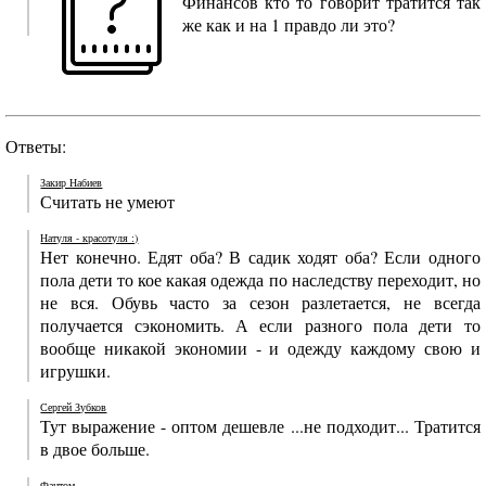
Финансов кто то говорит тратится так
же как и на 1 правдо ли это?
Ответы:
Закир Набиев
Считать не умеют
Натуля - красотуля :)
Нет конечно. Едят оба? В садик ходят оба? Если одного
пола дети то кое какая одежда по наследству переходит, но
не вся. Обувь часто за сезон разлетается, не всегда
получается сэкономить. А если разного пола дети то
вообще никакой экономии - и одежду каждому свою и
игрушки.
Сергей Зубков
Тут выражение - оптом дешевле ...не подходит... Тратится
в двое больше.
Фантом