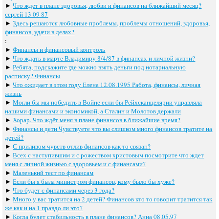
►
Что ждет в плане здоровья, любви и финансов на ближайший месяц?
сергей 13 09 87
►
Здесь решаются любовные проблемы, проблемы отношений, здоровья,
финансов, удачи в делах?
:
►
Финансы и финансовый контроль
►
Что ждать в марте Владимиру 8/4/87 в финансах и личной жизни?
►
Ребята, подскажите где можно взять деньги под нотариальную
расписку? Финансы
►
Что ожидает в этом году Елена 12.08.1995 Работа, финансы, личная
жизнь
►
Могли бы мы победить в Войне если бы Рейхсканцелярии управляла
нашими финансами и экономикой, а Сталин и Молотов держали
►
Хорар. Что ждёт меня в плане финансов в ближайшие время?
►
Финансы и дети Чувствуете что вы слишком много финансов тратите на
детей?
►
С приливом чувств отлив финансов как то связан?
►
Всех с наступившим и с рожеством христовым посмотрите что ждет
меня с личной жизнью с здоровьем и с финансами?
►
Маленький тест по финансам
►
Если бы я была министром финансов, кому было бы хуже?
►
Что будет с финансами через 3 года?
►
Много у вас тратится на 2 детей? Финансов кто то говорит тратится так
же как и на 1 правдо ли это?
►
Когда будет стабильность в плане финансов? Анна 08.05.97