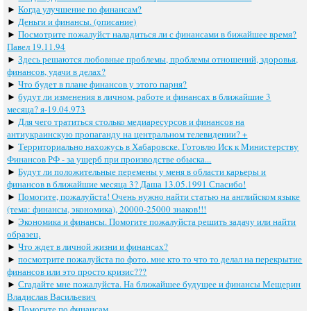
►
Когда улучшение по финансам?
►
Деньги и финансы. (описание)
►
Посмотрите пожалуйст наладиться ли с финансами в бижайшее время?
Павел 19.11.94
►
Здесь решаются любовные проблемы, проблемы отношений, здоровья,
финансов, удачи в делах?
►
Что будет в плане финансов у этого парня?
►
будут ли изменения в личном, работе и финансах в ближайшие 3
месяца? я-19.04.973
►
Для чего тратиться столько медиаресурсов и финансов на
антиукраинскую пропаганду на центральном телевидении? +
►
Территориально нахожусь в Хабаровске. Готовлю Иск к Министерству
Финансов РФ - за ущерб при производстве обыска...
►
Будут ли положительные перемены у меня в области карьеры и
финансов в ближайшие месяца 3? Даша 13.05.1991 Спасибо!
►
Помогите, пожалуйста! Очень нужно найти статью на английском языке
(тема: финансы, экономика), 20000-25000 знаков!!!
►
Экономика и финансы. Помогите пожалуйста решить задачу или найти
образец.
►
Что ждет в личной жизни и финансах?
►
посмотрите пожалуйста по фото. мне кто то что то делал на перекрытие
финансов или это просто кризис???
►
Сгадайте мне пожалуйста. На ближайшее будущее и финансы Мещерин
Владислав Васильевич
►
Помогите по финансам