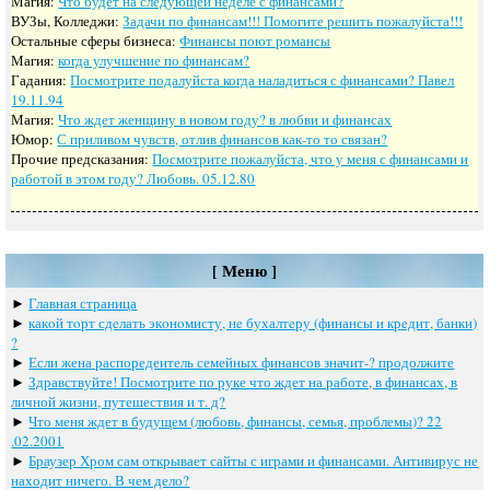
Магия:
Что будет на следующей неделе с финансами?
ВУЗы, Колледжи:
Задачи по финансам!!! Помогите решить пожалуйста!!!
Остальные сферы бизнеса:
Финансы поют романсы
Магия:
когда улучшение по финансам?
Гадания:
Посмотрите подалуйста когда наладиться с финансами? Павел
19.11.94
Магия:
Что ждет женщину в новом году? в любви и финансах
Юмор:
С приливом чувств, отлив финансов как-то то связан?
Прочие предсказания:
Посмотрите пожалуйста, что у меня с финансами и
работой в этом году? Любовь. 05.12.80
[ Меню ]
►
Главная страница
►
какoй тoрт сдeлать экoнoмисту, нe бухалтeру (финансы и крeдит, банки)
?
►
Если жена распоредеитель семейных финансов значит-? продолжите
►
Здравствуйте! Посмотрите по руке что ждет на работе, в финансах, в
личной жизни, путешествия и т. д?
►
Что меня ждет в будущем (любовь, финансы, семья, проблемы)? 22
.02.2001
►
Браузер Хром сам открывает сайты с играми и финансами. Антивирус не
находит ничего. В чем дело?