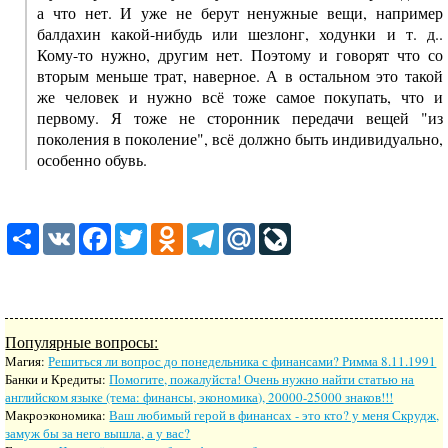
а что нет. И уже не берут ненужные вещи, например
балдахин какой-нибудь или шезлонг, ходунки и т. д..
Кому-то нужно, другим нет. Поэтому и говорят что со
вторым меньше трат, наверное. А в остальном это такой
же человек и нужно всё тоже самое покупать, что и
первому. Я тоже не сторонник передачи вещей "из
поколения в поколение", всё должно быть индивидуально,
особенно обувь.
Share
VK
Facebook
Twitter
Odnoklassniki
Telegram
Mail.Ru
LiveJournal
Популярные вопросы:
Магия:
Решиться ли вопрос до понедельника с финансами? Римма 8.11.1991
Банки и Кредиты:
Помогите, пожалуйста! Очень нужно найти статью на
английском языке (тема: финансы, экономика), 20000-25000 знаков!!!
Макроэкономика:
Ваш любимый герой в финансах - это кто? у меня Скрудж,
замуж бы за него вышла, а у вас?