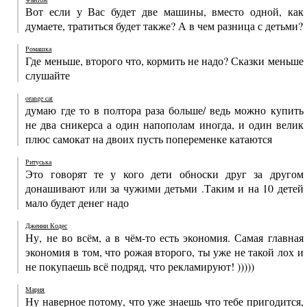
Вот если у Вас будет две машины, вместо одной, как
думаете, тратиться будет также? А в чем разница с детьми?
Ромашка
Где меньше, второго что, кормить не надо? Сказки меньше
слушайте
orange cat
думаю где то в полтора раза больше/ ведь можно купить
не два сникерса а один напополам иногда, и один велик
плюс самокат на двоих пусть попеременке катаются
Ритуська
Это говорят те у кого дети обноски друг за другом
донашивают или за чужими детьми .Таким и на 10 детей
мало будет денег надо
Дженни Кодес
Ну, не во всём, а в чём-то есть экономия. Самая главная
экономия в том, что рожая второго, ты уже не такой лох и
не покупаешь всё подряд, что рекламируют! )))))
Мария
Ну наверное потому, что уже знаешь что тебе пригодится,