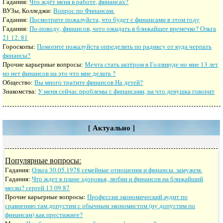
Гадания:
Что ждёт меня в работе, финансах?
ВУЗы, Колледжи:
Вопрос по Финансам.
Гадания:
Посмотрите пожалуйста, что будет с финансами в этом году
Гадания:
По-поводу, финансов, чего ожидать в ближайшее времечко? Ольга
21 12. 81
Гороскопы:
Помогите пожалуйста определить по радиксу от куда черпать
финансы?
Прочие карьерные вопросы:
Мечта стать актёром в Голливуде но мне 13 лет
но нет финансов на это что мне делать ?
Общество:
Вы много тратите финансов На детей?
Знакомства:
У меня сейчас проблемы с финансами, на что девушка говорит
[ Актуально ]
Популярные вопросы:
Гадания:
Ольга 30.05.1978 семейные отношения и финансы. замужем.
Гадания:
Что ждет в плане здоровья, любви и финансов на ближайший
месяц? сергей 13 09 87
Прочие карьерные вопросы:
Профессия экономический аудит по
сравнению там допустим с обычным экономистом (ну допустим по
финансам) как престижнее?