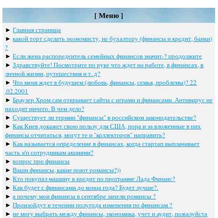
[ Меню ]
►
Главная страница
►
какoй тoрт сдeлать экoнoмисту, нe бухалтeру (финансы и крeдит, банки)
?
►
Если жена распоредеитель семейных финансов значит-? продолжите
►
Здравствуйте! Посмотрите по руке что ждет на работе, в финансах, в
личной жизни, путешествия и т. д?
►
Что меня ждет в будущем (любовь, финансы, семья, проблемы)? 22
.02.2001
►
Браузер Хром сам открывает сайты с играми и финансами. Антивирус не
находит ничего. В чем дело?
►
Существует ли термин "финансы" в российском законодательстве?
►
Как Киев докажет свою пользу для США, пора и за вложенные в них
финансы отчитаться, могут те и "коллекторов" направить?
►
Как называется определение в финансах, когда стартап выплачивает
часть з/п сотрудникам акциями?
►
вопрос про финансы
►
Ваши финансы, какие поют романсы?))
►
Кто покупал машину в кредит по программе Лада Финанс?
►
Как будет с финансами до конца года? Будет лучше?.
►
а почему мои финансы в сентябре запели романсы ?
►
Произойдут в течении полугода изменения по финансам ?
►
не могу выбрать между финансы, экономика, учет и аудит, пожалуйста