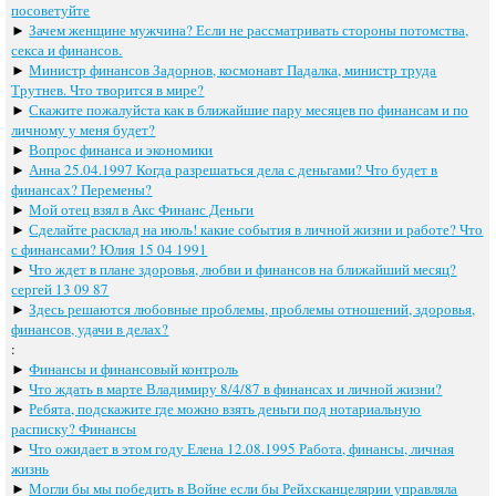
посоветуйте
►
Зачем женщине мужчина? Если не рассматривать стороны потомства,
секса и финансов.
►
Министр финансов Задорнов, космонавт Падалка, министр труда
Трутнев. Что творится в мире?
►
Скажите пожалуйста как в ближайшие пару месяцев по финансам и по
личному у меня будет?
►
Вопрос финанса и экономики
►
Анна 25.04.1997 Когда разрешаться дела с деньгами? Что будет в
финансах? Перемены?
►
Мой отец взял в Акс Финанс Деньги
►
Сделайте расклад на июль! какие события в личной жизни и работе? Что
с финансами? Юлия 15 04 1991
►
Что ждет в плане здоровья, любви и финансов на ближайший месяц?
сергей 13 09 87
►
Здесь решаются любовные проблемы, проблемы отношений, здоровья,
финансов, удачи в делах?
:
►
Финансы и финансовый контроль
►
Что ждать в марте Владимиру 8/4/87 в финансах и личной жизни?
►
Ребята, подскажите где можно взять деньги под нотариальную
расписку? Финансы
►
Что ожидает в этом году Елена 12.08.1995 Работа, финансы, личная
жизнь
►
Могли бы мы победить в Войне если бы Рейхсканцелярии управляла