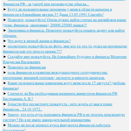
Финансов РФ - за ущерб при производстве обыска...
►
Будут ли положительные перемены у меня в области карьеры и
финансов в ближайшие месяца 3? Даша 13.05.1991 Спасибо!
►
Помогите, пожалуйста! Очень нужно найти статью на английском языке
(тема: финансы, экономика), 20000-25000 знаков!!!
►
Экономика и финансы. Помогите пожалуйста решить задачу или найти
образец.
►
Что ждет в личной жизни и финансах?
►
посмотрите пожалуйста по фото. мне кто то что то делал на перекрытие
финансов или это просто кризис???
►
Сгадайте мне пожалуйста. На ближайшее будущее и финансы Мещерин
Владислав Васильевич
►
Помогите по финансам
►
роль финансов в развитии международного сотрудничества:
интеграции; внешней торговле; экспорте и импорте капитала.
►
Какие положительные изменения ждут меня после 17 августа? (любовь,
финансы)
►
Считаете ли Вы необходимым назначить министром финансов РФ
Бастрыкина А. И.?
►
Здраствуйте посмотрите пожалуста ..чего ждать от мая в плане
финансов... 24.10 1972..
►
Знаете, что есть путь поправить финансы РФ и не трогать пенсионную
систему? Но я не имею законодательной инициативы
►
Можно ли после первого курса факультета финансов работать
бухгалтером?