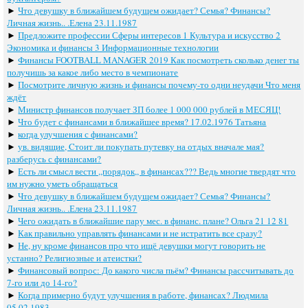
►
Что девушку в ближайшем будущем ожидает? Семья? Финансы?
Личная жизнь.. .Елена 23.11.1987
►
Предложите профессии Сферы интересов 1 Культура и искусство 2
Экономика и финансы 3 Информационные технологии
►
Финансы FOOTBALL MANAGER 2019 Как посмотреть сколько денег ты
получишь за какое либо место в чемпионате
►
Посмотрите личную жизнь и финансы почему-то одни неудачи Что меня
ждёт
►
Министр финансов получает ЗП более 1 000 000 рублей в МЕСЯЦ!
►
Что будет с финансами в ближайшее время? 17.02.1976 Татьяна
►
когда улучшения с финансами?
►
ув. видящие, Cтоит ли покупать путевку на отдых вначале мая?
разберусь с финансами?
►
Есть ли смысл вести ,,порядок,, в финансах??? Ведь многие твердят что
им нужно уметь обращаться
►
Что девушку в ближайшем будущем ожидает? Семья? Финансы?
Личная жизнь.. .Елена 23.11.1987
►
Чего ожидать в ближайшие пару мес. в финанс. плане? Ольга 21 12 81
►
Как правильно управлять финансами и не истратить все сразу?
►
Не, ну кроме финансов про что ищё девушки могут говорить не
устанно? Религиозные и атеистки?
►
Финансовый вопрос: До какого числа пьём? Финансы рассчитывать до
7-го или до 14-го?
►
Когда примерно будут улучшения в работе, финансах? Людмила
05.02.1983