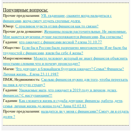
Популярные вопросы:
Прочие предсказания:
УВ. гадающие, скажите когда наладиться с
финансами, когда смогу отдать срочные долги.
Юмор:
С приливом чувств отлив финансов как то связан?
Прочие дела домашние:
Женщины пошли расточительные. Не экономные.
Мне кажется мужчина лучше распоряжаются финансами, Вы согласны?
Гадания:
что ожидает с финансами весной？елена 31.10.77
Общество:
Если бы в России было разрешено многоженство И не было бы
трудностей с финансами, взяли бы себе 4 жены?
Макроэкономика:
Можете человеку который не знает финансов объяснить
простыми словами что и почему происходит?
Магия:
Что девушку в ближайшем будущем ожидает? Семья? Финансы?
Личная жизнь.. .Елена 23.11.1987
ПМЖ, Недвижимость:
Сколько финансов нужно для того, чтобы переехать
на пмж в другую страну?
Гадания:
Уважаемые маги, что ожидает в 2019 году в личном, делах,
финансах? С наступающим!!!
Гадания:
Как сложится жизнь и судьба девушки: финансы, работа, дети,
семья, личная жизнь до конца года? Анна 02.02.83
Прочие предсказания:
наладится ли у меня с финансами? Смогу ли я отдать
долги ?