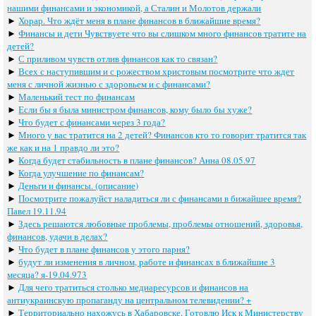
нашими финансами и экономикой, а Сталин и Молотов держали
►
Хорар. Что ждёт меня в плане финансов в ближайшие время?
►
Финансы и дети Чувствуете что вы слишком много финансов тратите на
детей?
►
С приливом чувств отлив финансов как то связан?
►
Всех с наступившим и с рожеством христовым посмотрите что ждет
меня с личной жизнью с здоровьем и с финансами?
►
Маленький тест по финансам
►
Если бы я была министром финансов, кому было бы хуже?
►
Что будет с финансами через 3 года?
►
Много у вас тратится на 2 детей? Финансов кто то говорит тратится так
же как и на 1 правдо ли это?
►
Когда будет стабильность в плане финансов? Анна 08.05.97
►
Когда улучшение по финансам?
►
Деньги и финансы. (описание)
►
Посмотрите пожалуйст наладиться ли с финансами в бижайшее время?
Павел 19.11.94
►
Здесь решаются любовные проблемы, проблемы отношений, здоровья,
финансов, удачи в делах?
►
Что будет в плане финансов у этого парня?
►
будут ли изменения в личном, работе и финансах в ближайшие 3
месяца? я-19.04.973
►
Для чего тратиться столько медиаресурсов и финансов на
антиукраинскую пропаганду на центральном телевидении? +
►
Территориально нахожусь в Хабаровске. Готовлю Иск к Министерству