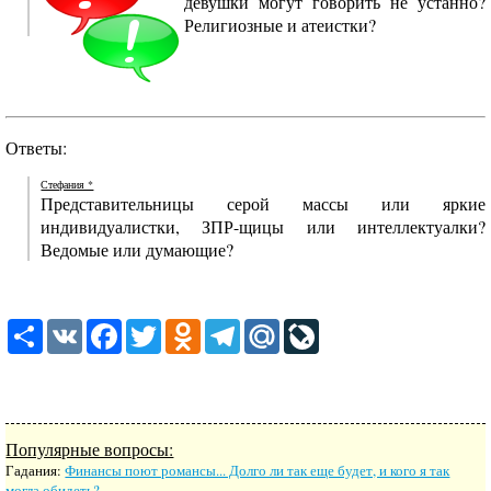
девушки могут говорить не устанно?
Религиозные и атеистки?
Ответы:
Стефания *
Представительницы серой массы или яркие
индивидуалистки, ЗПР-щицы или интеллектуалки?
Ведомые или думающие?
Share
VK
Facebook
Twitter
Odnoklassniki
Telegram
Mail.Ru
LiveJournal
Популярные вопросы:
Гадания:
Финансы поют романсы... Долго ли так еще будет, и кого я так
могла обидеть?