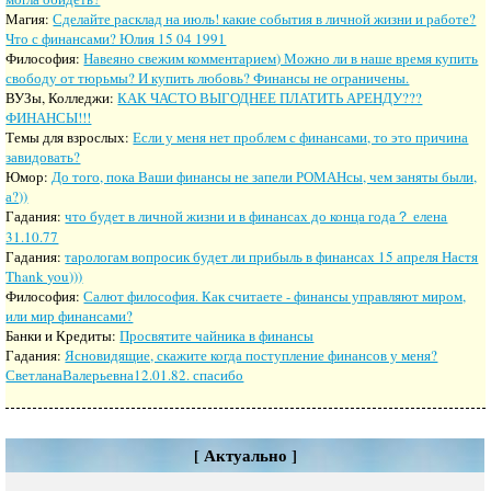
Магия:
Сделайте расклад на июль! какие события в личной жизни и работе?
Что с финансами? Юлия 15 04 1991
Философия:
Навеяно свежим комментарием) Можно ли в наше время купить
свободу от тюрьмы? И купить любовь? Финансы не ограничены.
ВУЗы, Колледжи:
КАК ЧАСТО ВЫГОДНЕЕ ПЛАТИТЬ АРЕНДУ???
ФИНАНСЫ!!!
Темы для взрослых:
Если у меня нет проблем с финансами, то это причина
завидовать?
Юмор:
До того, пока Ваши финансы не запели РОМАНсы, чем заняты были,
а?))
Гадания:
что будет в личной жизни и в финансах до конца года？ елена
31.10.77
Гадания:
тарологам вопросик будет ли прибыль в финансах 15 апреля Настя
Thank you)))
Философия:
Салют философия. Как считаете - финансы управляют миром,
или мир финансами?
Банки и Кредиты:
Просвятите чайника в финансы
Гадания:
Ясновидящие, скажите когда поступление финансов у меня?
СветланаВалерьевна12.01.82. спасибо
[ Актуально ]