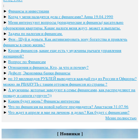
:
►
Финансы и инвестиции
►
Когда у меня наладятся дела с финансами? Анна 19.04.1990
►
Меня интересуют вопросы (юридические и финансы) касательно
оформления квартиры. Какие налоги меня ждут, может и выплаты.
►
Задача по налогам и финансам.
►
Фен - Шуй и деньги. Как активизировать зону богатства и привлечь
финансы в свою жизнь?
►
Кроме финансов, какие еще есть у мужчины рычаги управления
женщиной?
►
Вопрос по Финансам
►
Отношения и финансы. Кто, за что и почему?
►
Дефолт, Экономика банки финансы
►
по 10 миллиардов РУБЛЕЙ выводится каждый год из России в Офшоры?
можно ли РВАНУТЬ с таким оттоком финансов из страны ?
►
А мужчины, которые заведуют в семье финансами, как распределяют на
помаду и сапоги супруге?))
►
Каким будет июнь? Финансы интересны
►
Что по финансам на новой работе предвидится? Анастасия 31.07.96
►
Что ждет в апреле и мае на личном, в делах? Как будет с финансами?
Меню полностью
[ Новинки ]