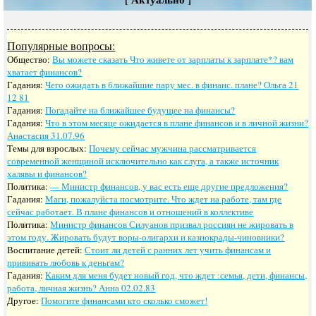
Популярные вопросы:
Общество:
Вы можете сказать Что живете от зарплаты к зарплате*? вам
хватает финансов?
Гадания:
Чего ожидать в ближайшие пару мес. в финанс. плане? Ольга 21
12 81
Гадания:
Погадайте на ближайшее будущее на финансы?
Гадания:
Что в этом месяце ожидается в плане финансов и в личной жизни?
Анастасия 31.07.96
Темы для взрослых:
Почему сейчас мужчина рассматривается
современной женщиной исключительно как слуга, а также источник
халявы и финансов?
Политика:
— Министр финансов, у вас есть еще другие предложения?
Гадания:
Маги, пожалуйста посмотрите. Что ждет на работе, там где
сейчас работает. В плане финансов и отношений в коллективе
Политика:
Министр финансов Силуанов призвал россиян не жировать в
этом году. Жировать будут воры-олигархи и казнокрады-чиновники?
Воспитание детей:
Стоит ли детей с ранних лет учить финансам и
прививать любовь к деньгам?
Гадания:
Каким для меня будет новый год, что ждет :семья, дети, финансы,
работа, личная жизнь? Анна 02.02.83
Другое:
Помогите финансами кто сколько сможет!