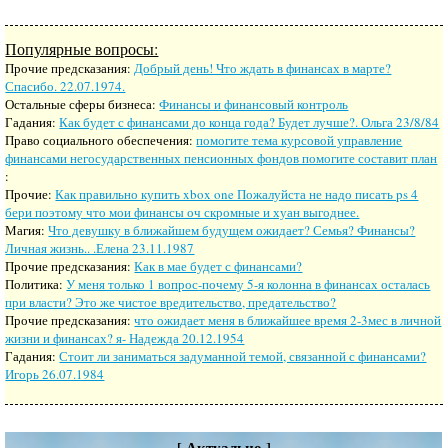
Популярные вопросы:
Прочие предсказания:
Добрый день! Что ждать в финансах в марте?
Спасибо. 22.07.1974.
Остальные сферы бизнеса:
Финансы и финансовый контроль
Гадания:
Как будет с финансами до конца года? Будет лучше?. Ольга 23/8/84
Право социального обеспечения:
помогите тема курсовой управление
финансами негосударственных пенсионных фондов помогите составит план
:
Прочие:
Как правильно купить xbox one Пожалуйста не надо писать ps 4
бери поэтому что мои финансы оч скромные и хуан выгоднее.
Магия:
Что девушку в ближайшем будущем ожидает? Семья? Финансы?
Личная жизнь.. .Елена 23.11.1987
Прочие предсказания:
Как в мае будет с финансами?
Политика:
У меня только 1 вопрос-почему 5-я колонна в финансах осталась
при власти? Это же чистое вредительство, предательство?
Прочие предсказания:
что ожидает меня в ближайшее время 2-3мес в личной
жизни и финансах? я- Надежда 20.12.1954
Гадания:
Стоит ли заниматься задуманной темой, связанной с финансами?
Игорь 26.07.1984
[ Актуально ]