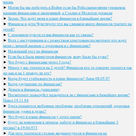
жизнь
►
Могли бы мы победить в Войне если бы Рейхсканцелярии управляла
нашими финансами и экономикой, а Сталин и Молотов держали
►
Хорар. Что ждёт меня в плане финансов в ближайшие время?
►
Финансы и дети Чувствуете что вы слишком много финансов тратите на
детей?
►
С приливом чувств отлив финансов как то связан?
►
Всех с наступившим и с рожеством христовым посмотрите что ждет
меня с личной жизнью с здоровьем и с финансами?
►
Маленький тест по финансам
►
Если бы я была министром финансов, кому было бы хуже?
►
Что будет с финансами через 3 года?
►
Много у вас тратится на 2 детей? Финансов кто то говорит тратится так
же как и на 1 правдо ли это?
►
Когда будет стабильность в плане финансов? Анна 08.05.97
►
Когда улучшение по финансам?
►
Деньги и финансы. (описание)
►
Посмотрите пожалуйст наладиться ли с финансами в бижайшее время?
Павел 19.11.94
►
Здесь решаются любовные проблемы, проблемы отношений, здоровья,
финансов, удачи в делах?
►
Что будет в плане финансов у этого парня?
►
будут ли изменения в личном, работе и финансах в ближайшие 3
месяца? я-19.04.973
►
Для чего тратиться столько медиаресурсов и финансов на