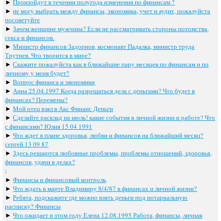
►
Произойдут в течении полугода изменения по финансам ?
►
не могу выбрать между финансы, экономика, учет и аудит, пожалуйста
посоветуйте
►
Зачем женщине мужчина? Если не рассматривать стороны потомства,
секса и финансов.
►
Министр финансов Задорнов, космонавт Падалка, министр труда
Трутнев. Что творится в мире?
►
Скажите пожалуйста как в ближайшие пару месяцев по финансам и по
личному у меня будет?
►
Вопрос финанса и экономики
►
Анна 25.04.1997 Когда разрешаться дела с деньгами? Что будет в
финансах? Перемены?
►
Мой отец взял в Акс Финанс Деньги
►
Сделайте расклад на июль! какие события в личной жизни и работе? Что
с финансами? Юлия 15 04 1991
►
Что ждет в плане здоровья, любви и финансов на ближайший месяц?
сергей 13 09 87
►
Здесь решаются любовные проблемы, проблемы отношений, здоровья,
финансов, удачи в делах?
:
►
Финансы и финансовый контроль
►
Что ждать в марте Владимиру 8/4/87 в финансах и личной жизни?
►
Ребята, подскажите где можно взять деньги под нотариальную
расписку? Финансы
►
Что ожидает в этом году Елена 12.08.1995 Работа, финансы, личная