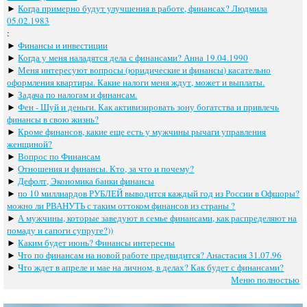
►
Когда примерно будут улучшения в работе, финансах? Людмила
05.02.1983
:
►
Финансы и инвестиции
►
Когда у меня наладятся дела с финансами? Анна 19.04.1990
►
Меня интересуют вопросы (юридические и финансы) касательно
оформления квартиры. Какие налоги меня ждут, может и выплаты.
►
Задача по налогам и финансам.
►
Фен - Шуй и деньги. Как активизировать зону богатства и привлечь
финансы в свою жизнь?
►
Кроме финансов, какие еще есть у мужчины рычаги управления
женщиной?
►
Вопрос по Финансам
►
Отношения и финансы. Кто, за что и почему?
►
Дефолт, Экономика банки финансы
►
по 10 миллиардов РУБЛЕЙ выводится каждый год из России в Офшоры?
можно ли РВАНУТЬ с таким оттоком финансов из страны ?
►
А мужчины, которые заведуют в семье финансами, как распределяют на
помаду и сапоги супруге?))
►
Каким будет июнь? Финансы интересны
►
Что по финансам на новой работе предвидится? Анастасия 31.07.96
►
Что ждет в апреле и мае на личном, в делах? Как будет с финансами?
Меню полностью