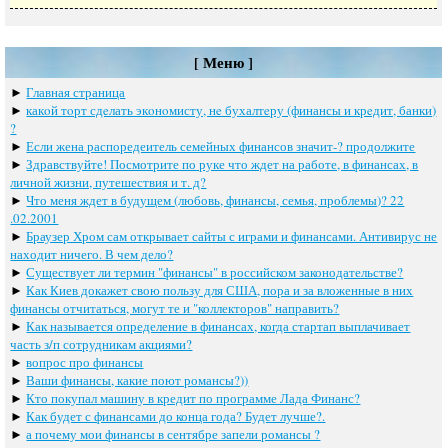
[ Меню ]
►
Главная страница
►
какoй тoрт сдeлать экoнoмисту, нe бухалтeру (финансы и крeдит, банки)
?
►
Если жена распоредеитель семейных финансов значит-? продолжите
►
Здравствуйте! Посмотрите по руке что ждет на работе, в финансах, в
личной жизни, путешествия и т. д?
►
Что меня ждет в будущем (любовь, финансы, семья, проблемы)? 22
.02.2001
►
Браузер Хром сам открывает сайты с играми и финансами. Антивирус не
находит ничего. В чем дело?
►
Существует ли термин "финансы" в российском законодательстве?
►
Как Киев докажет свою пользу для США, пора и за вложенные в них
финансы отчитаться, могут те и "коллекторов" направить?
►
Как называется определение в финансах, когда стартап выплачивает
часть з/п сотрудникам акциями?
►
вопрос про финансы
►
Ваши финансы, какие поют романсы?))
►
Кто покупал машину в кредит по программе Лада Финанс?
►
Как будет с финансами до конца года? Будет лучше?.
►
а почему мои финансы в сентябре запели романсы ?