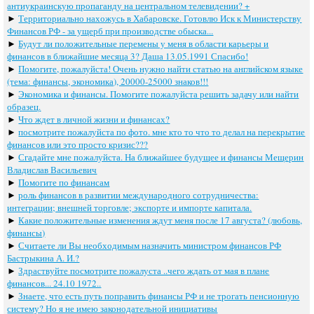
антиукраинскую пропаганду на центральном телевидении? +
►
Территориально нахожусь в Хабаровске. Готовлю Иск к Министерству
Финансов РФ - за ущерб при производстве обыска...
►
Будут ли положительные перемены у меня в области карьеры и
финансов в ближайшие месяца 3? Даша 13.05.1991 Спасибо!
►
Помогите, пожалуйста! Очень нужно найти статью на английском языке
(тема: финансы, экономика), 20000-25000 знаков!!!
►
Экономика и финансы. Помогите пожалуйста решить задачу или найти
образец.
►
Что ждет в личной жизни и финансах?
►
посмотрите пожалуйста по фото. мне кто то что то делал на перекрытие
финансов или это просто кризис???
►
Сгадайте мне пожалуйста. На ближайшее будущее и финансы Мещерин
Владислав Васильевич
►
Помогите по финансам
►
роль финансов в развитии международного сотрудничества:
интеграции; внешней торговле; экспорте и импорте капитала.
►
Какие положительные изменения ждут меня после 17 августа? (любовь,
финансы)
►
Считаете ли Вы необходимым назначить министром финансов РФ
Бастрыкина А. И.?
►
Здраствуйте посмотрите пожалуста ..чего ждать от мая в плане
финансов... 24.10 1972..
►
Знаете, что есть путь поправить финансы РФ и не трогать пенсионную
систему? Но я не имею законодательной инициативы