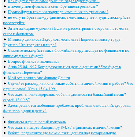
►
Как будет с финансами до конца года? Будет лучше?.
►
а почему мои финансы в сентябре запели романсы ?
►
Произойдут в течении полугода изменения по финансам ?
►
не могу выбрать между финансы, экономика, учет и аудит, пожалуйста
посоветуйте
►
Зачем женщине мужчина? Если не рассматривать стороны потомства,
секса и финансов.
►
Министр финансов Задорнов, космонавт Падалка, министр труда
Трутнев. Что творится в мире?
►
Скажите пожалуйста как в ближайшие пару месяцев по финансам и по
личному у меня будет?
►
Вопрос финанса и экономики
►
Анна 25.04.1997 Когда разрешаться дела с деньгами? Что будет в
финансах? Перемены?
►
Мой отец взял в Акс Финанс Деньги
►
Сделайте расклад на июль! какие события в личной жизни и работе? Что
с финансами? Юлия 15 04 1991
►
Что ждет в плане здоровья, любви и финансов на ближайший месяц?
сергей 13 09 87
►
Здесь решаются любовные проблемы, проблемы отношений, здоровья,
финансов, удачи в делах?
:
►
Финансы и финансовый контроль
►
Что ждать в марте Владимиру 8/4/87 в финансах и личной жизни?
►
Ребята, подскажите где можно взять деньги под нотариальную