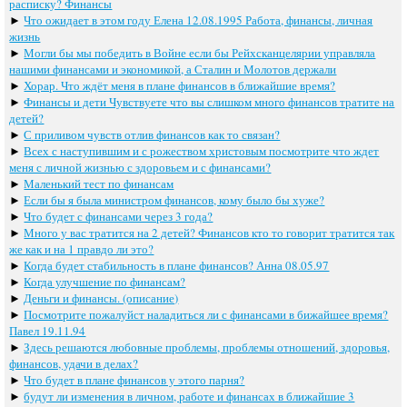
расписку? Финансы
►
Что ожидает в этом году Елена 12.08.1995 Работа, финансы, личная
жизнь
►
Могли бы мы победить в Войне если бы Рейхсканцелярии управляла
нашими финансами и экономикой, а Сталин и Молотов держали
►
Хорар. Что ждёт меня в плане финансов в ближайшие время?
►
Финансы и дети Чувствуете что вы слишком много финансов тратите на
детей?
►
С приливом чувств отлив финансов как то связан?
►
Всех с наступившим и с рожеством христовым посмотрите что ждет
меня с личной жизнью с здоровьем и с финансами?
►
Маленький тест по финансам
►
Если бы я была министром финансов, кому было бы хуже?
►
Что будет с финансами через 3 года?
►
Много у вас тратится на 2 детей? Финансов кто то говорит тратится так
же как и на 1 правдо ли это?
►
Когда будет стабильность в плане финансов? Анна 08.05.97
►
Когда улучшение по финансам?
►
Деньги и финансы. (описание)
►
Посмотрите пожалуйст наладиться ли с финансами в бижайшее время?
Павел 19.11.94
►
Здесь решаются любовные проблемы, проблемы отношений, здоровья,
финансов, удачи в делах?
►
Что будет в плане финансов у этого парня?
►
будут ли изменения в личном, работе и финансах в ближайшие 3