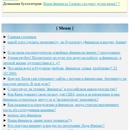
Домашняя бухгалтерия:
Ваши финансы Сильно съедают детки ваши? ?
[ Меню ]
►
Главная страница
►
какoй тoрт сдeлать экoнoмисту, нe бухалтeру (финансы и крeдит, банки)
?
►
Если жена распоредеитель семейных финансов значит-? продолжите
►
Здравствуйте! Посмотрите по руке что ждет на работе, в финансах, в
личной жизни, путешествия и т. д?
►
Что меня ждет в будущем (любовь, финансы, семья, проблемы)? 22
.02.2001
►
Браузер Хром сам открывает сайты с играми и финансами. Антивирус не
находит ничего. В чем дело?
►
Существует ли термин "финансы" в российском законодательстве?
►
Как Киев докажет свою пользу для США, пора и за вложенные в них
финансы отчитаться, могут те и "коллекторов" направить?
►
Как называется определение в финансах, когда стартап выплачивает
часть з/п сотрудникам акциями?
►
вопрос про финансы
►
Ваши финансы, какие поют романсы?))
►
Кто покупал машину в кредит по программе Лада Финанс?