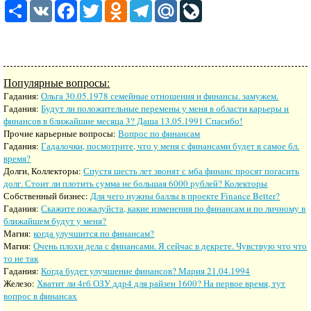
Share
VK
Facebook
Twitter
Odnoklassniki
Telegram
Mail.Ru
LiveJournal
Популярные вопросы:
Гадания:
Ольга 30.05.1978 семейные отношения и финансы. замужем.
Гадания:
Будут ли положительные перемены у меня в области карьеры и
финансов в ближайшие месяца 3? Даша 13.05.1991 Спасибо!
Прочие карьерные вопросы:
Вопрос по финансам
Гадания:
Гадалочки, посмотрите, что у меня с финансами будет в самое бл.
время?
Долги, Коллекторы:
Спустя шесть лет звонят с мба финанс просят погасить
долг. Стоит ли плотить сумма не большая 6000 рублей? Колекторы
Собственный бизнес:
Для чего нужны баллы в проекте Finance Better?
Гадания:
Скажите пожалуйста, какие изменения по финансам и по личному в
ближайшем будут у меня?
Магия:
когда улучшится по финансам?
Магия:
Очень плохи дела с финансами. Я сейчас в декрете. Чувствую что что
то не так
Гадания:
Когда будет улучшение финансов? Мария 21.04.1994
Железо:
Хватит ли 4гб ОЗУ ддр4 для райзен 1600? На первое время, тут
вопрос в финансах