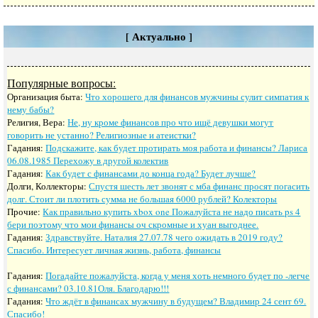
[ Актуально ]
Популярные вопросы:
Организация быта:
Что хорошего для финансов мужчины сулит симпатия к
нему бабы?
Религия, Вера:
Не, ну кроме финансов про что ищё девушки могут
говорить не устанно? Религиозные и атеистки?
Гадания:
Подскажите, как будет протирать моя работа и финансы? Лариса
06.08.1985 Перехожу в другой колектив
Гадания:
Как будет с финансами до конца года? Будет лучше?
Долги, Коллекторы:
Спустя шесть лет звонят с мба финанс просят погасить
долг. Стоит ли плотить сумма не большая 6000 рублей? Колекторы
Прочие:
Как правильно купить xbox one Пожалуйста не надо писать ps 4
бери поэтому что мои финансы оч скромные и хуан выгоднее.
Гадания:
Здравствуйте. Наталия 27.07.78 чего ожидать в 2019 году?
Спасибо. Интересует личная жизнь, работа, финансы
Гадания:
Погадайте пожалуйста, когда у меня хоть немного будет по -легче
с финансами? 03.10.81Оля. Благодарю!!!
Гадания:
Что ждёт в финансах мужчину в будущем? Владимир 24 сент 69.
Спасибо!