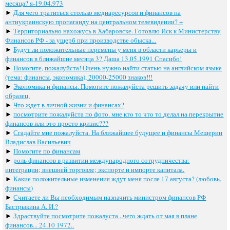
месяца? я-19.04.973
►
Для чего тратиться столько медиаресурсов и финансов на
антиукраинскую пропаганду на центральном телевидении? +
►
Территориально нахожусь в Хабаровске. Готовлю Иск к Министерству
Финансов РФ - за ущерб при производстве обыска...
►
Будут ли положительные перемены у меня в области карьеры и
финансов в ближайшие месяца 3? Даша 13.05.1991 Спасибо!
►
Помогите, пожалуйста! Очень нужно найти статью на английском языке
(тема: финансы, экономика), 20000-25000 знаков!!!
►
Экономика и финансы. Помогите пожалуйста решить задачу или найти
образец.
►
Что ждет в личной жизни и финансах?
►
посмотрите пожалуйста по фото. мне кто то что то делал на перекрытие
финансов или это просто кризис???
►
Сгадайте мне пожалуйста. На ближайшее будущее и финансы Мещерин
Владислав Васильевич
►
Помогите по финансам
►
роль финансов в развитии международного сотрудничества:
интеграции; внешней торговле; экспорте и импорте капитала.
►
Какие положительные изменения ждут меня после 17 августа? (любовь,
финансы)
►
Считаете ли Вы необходимым назначить министром финансов РФ
Бастрыкина А. И.?
►
Здраствуйте посмотрите пожалуста ..чего ждать от мая в плане
финансов... 24.10 1972..