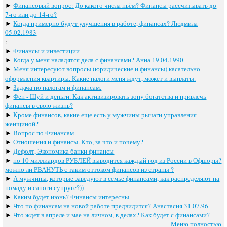
►
Финансовый вопрос: До какого числа пьём? Финансы рассчитывать до
7-го или до 14-го?
►
Когда примерно будут улучшения в работе, финансах? Людмила
05.02.1983
:
►
Финансы и инвестиции
►
Когда у меня наладятся дела с финансами? Анна 19.04.1990
►
Меня интересуют вопросы (юридические и финансы) касательно
оформления квартиры. Какие налоги меня ждут, может и выплаты.
►
Задача по налогам и финансам.
►
Фен - Шуй и деньги. Как активизировать зону богатства и привлечь
финансы в свою жизнь?
►
Кроме финансов, какие еще есть у мужчины рычаги управления
женщиной?
►
Вопрос по Финансам
►
Отношения и финансы. Кто, за что и почему?
►
Дефолт, Экономика банки финансы
►
по 10 миллиардов РУБЛЕЙ выводится каждый год из России в Офшоры?
можно ли РВАНУТЬ с таким оттоком финансов из страны ?
►
А мужчины, которые заведуют в семье финансами, как распределяют на
помаду и сапоги супруге?))
►
Каким будет июнь? Финансы интересны
►
Что по финансам на новой работе предвидится? Анастасия 31.07.96
►
Что ждет в апреле и мае на личном, в делах? Как будет с финансами?
Меню полностью