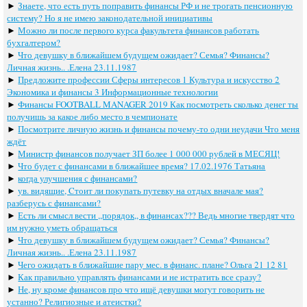
►
Знаете, что есть путь поправить финансы РФ и не трогать пенсионную
систему? Но я не имею законодательной инициативы
►
Можно ли после первого курса факультета финансов работать
бухгалтером?
►
Что девушку в ближайшем будущем ожидает? Семья? Финансы?
Личная жизнь.. .Елена 23.11.1987
►
Предложите профессии Сферы интересов 1 Культура и искусство 2
Экономика и финансы 3 Информационные технологии
►
Финансы FOOTBALL MANAGER 2019 Как посмотреть сколько денег ты
получишь за какое либо место в чемпионате
►
Посмотрите личную жизнь и финансы почему-то одни неудачи Что меня
ждёт
►
Министр финансов получает ЗП более 1 000 000 рублей в МЕСЯЦ!
►
Что будет с финансами в ближайшее время? 17.02.1976 Татьяна
►
когда улучшения с финансами?
►
ув. видящие, Cтоит ли покупать путевку на отдых вначале мая?
разберусь с финансами?
►
Есть ли смысл вести ,,порядок,, в финансах??? Ведь многие твердят что
им нужно уметь обращаться
►
Что девушку в ближайшем будущем ожидает? Семья? Финансы?
Личная жизнь.. .Елена 23.11.1987
►
Чего ожидать в ближайшие пару мес. в финанс. плане? Ольга 21 12 81
►
Как правильно управлять финансами и не истратить все сразу?
►
Не, ну кроме финансов про что ищё девушки могут говорить не
устанно? Религиозные и атеистки?